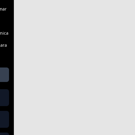
rmar
nica
para