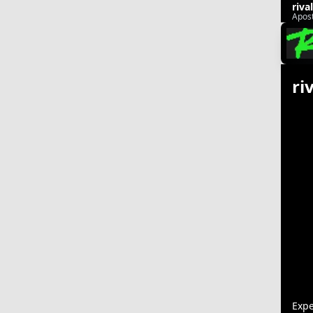
riva
Apost
ri
Expe