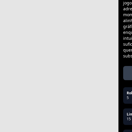
jogo
adre
mome
alin
gráf
enqu
intu
sufi
quem
subs
Ro
5
Li
15