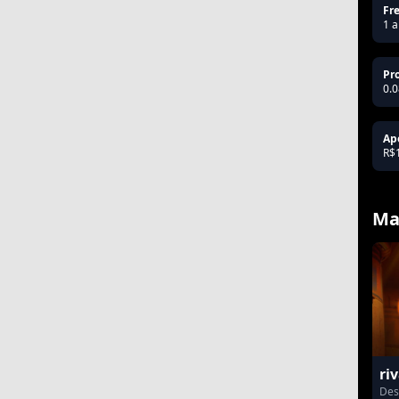
Fr
1 a
Pr
0.
Ap
R$1
Ma
Des