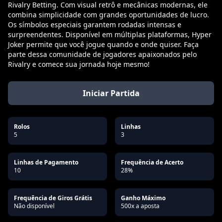
Rivalry Betting. Com visual retrô e mecânicas modernas, ele
combina simplicidade com grandes oportunidades de lucro.
Os símbolos especiais garantem rodadas intensas e
surpreendentes. Disponível em múltiplas plataformas, Hyper
Joker permite que você jogue quando e onde quiser. Faça
parte dessa comunidade de jogadores apaixonados pelo
Rivalry e comece sua jornada hoje mesmo!
Iniciar Partida
Rolos
Linhas
5
3
Linhas de Pagamento
Frequência de Acerto
10
28%
Frequência de Giros Grátis
Ganho Máximo
Não disponível
500x a aposta