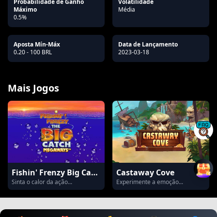
Probabilidade de Ganho
Volatilidade
Máximo
Média
0.5%
Aposta Mín-Máx
Data de Lançamento
0.20 - 100 BRL
2023-03-18
Mais Jogos
Fishin' Frenzy Big Catch Megaways
Castaway Cove
Sinta o calor da ação...
Experimente a emoção...