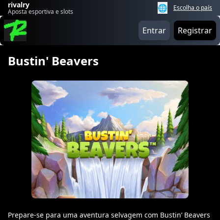
rivalry
🌐
Escolha o país
Aposta esportiva e slots
Entrar
Registrar
Bustin' Beavers
Prepare-se para uma aventura selvagem com Bustin’ Beavers